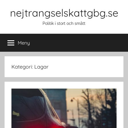
Hoppa
nejtrangselskattgbg.se
till
innehåll
Politik i stort och smått
Meny
Kategori: Lagar