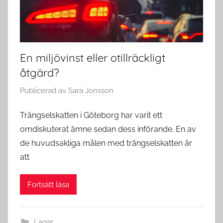
En miljövinst eller otillräckligt
åtgärd?
Publicerad
av
Sara Jonsson
Trängselskatten i Göteborg har varit ett
omdiskuterat ämne sedan dess införande. En av
de huvudsakliga målen med trängselskatten är
att
Fortsätt läsa
Lagar