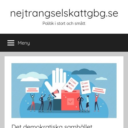
Hoppa
nejtrangselskattgbg.se
till
innehåll
Politik i stort och smått
Meny
Det demokratiska samhället