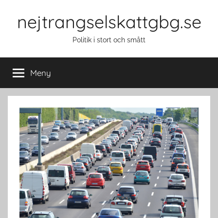
Hoppa
nejtrangselskattgbg.se
till
innehåll
Politik i stort och smått
Meny