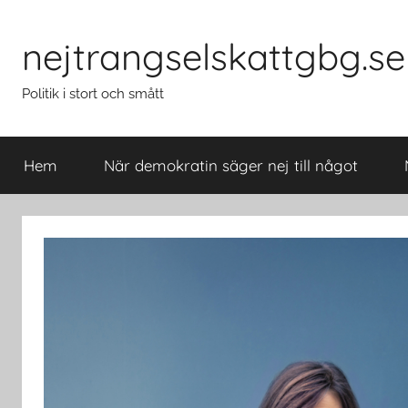
Hoppa
till
nejtrangselskattgbg.se
innehåll
Politik i stort och smått
Hem
När demokratin säger nej till något